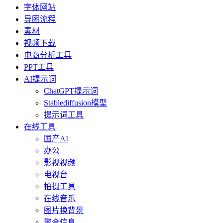
字体网站
导图流程
素材
视频下载
电商分析工具
PPT工具
AI提示词
ChatGPT提示词
Stablediffusion模型
提示词工具
在线工具
国产AI
办公
影视视频
电视台
拍摄工具
在线音乐
图片换背景
聚合信息