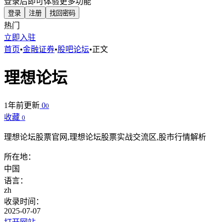
登录后即可体验更多功能
登录
注册
找回密码
热门
立即入驻
首页
•
金融证券
•
股吧论坛
•
正文
理想论坛
1年前更新
0
0
收藏
0
理想论坛股票官网,理想论坛股票实战交流区,股市行情解析
所在地：
中国
语言：
zh
收录时间：
2025-07-07