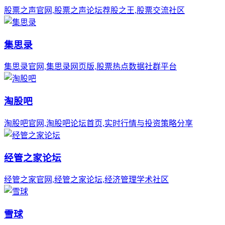
股票之声官网,股票之声论坛荐股之王,股票交流社区
集思录
集思录官网,集思录网页版,股票热点数据社群平台
淘股吧
淘股吧官网,淘股吧论坛首页,实时行情与投资策略分享
经管之家论坛
经管之家官网,经管之家论坛,经济管理学术社区
雪球