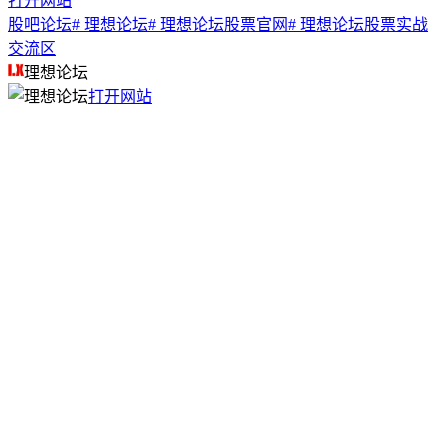
打开网站
股吧论坛
# 理想论坛
# 理想论坛股票官网
# 理想论坛股票实战
交流区
理想论坛
打开网站