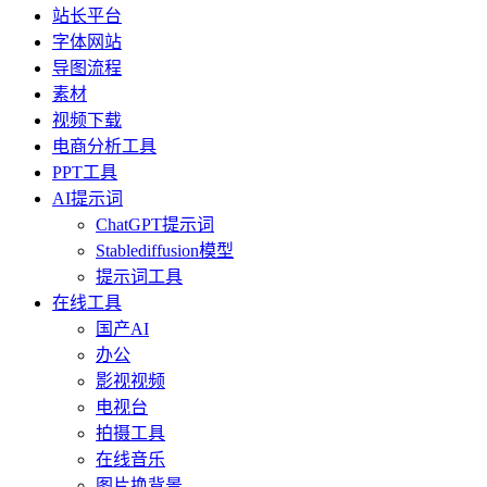
站长平台
字体网站
导图流程
素材
视频下载
电商分析工具
PPT工具
AI提示词
ChatGPT提示词
Stablediffusion模型
提示词工具
在线工具
国产AI
办公
影视视频
电视台
拍摄工具
在线音乐
图片换背景