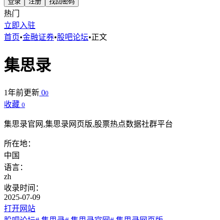
登录
注册
找回密码
热门
立即入驻
首页
•
金融证券
•
股吧论坛
•
正文
集思录
1年前更新
0
0
收藏
0
集思录官网,集思录网页版,股票热点数据社群平台
所在地：
中国
语言：
zh
收录时间：
2025-07-09
打开网站