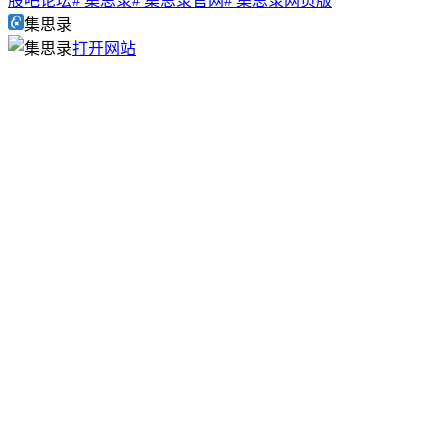
股吧论坛
# 集思录
# 集思录官网
# 集思录网页版
集思录
打开网站