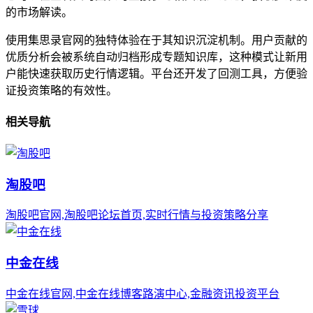
的市场解读。
使用集思录官网的独特体验在于其知识沉淀机制。用户贡献的
优质分析会被系统自动归档形成专题知识库，这种模式让新用
户能快速获取历史行情逻辑。平台还开发了回测工具，方便验
证投资策略的有效性。
相关导航
淘股吧
淘股吧官网,淘股吧论坛首页,实时行情与投资策略分享
中金在线
中金在线官网,中金在线博客路演中心,金融资讯投资平台