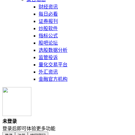
财经资讯
每日必看
证券报刊
炒股软件
指标公式
股吧论坛
选股数据分析
监管投诉
量化交易平台
外汇资讯
金融官方机构
未登录
登录后即可体验更多功能