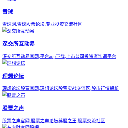
雪球
雪球网,雪球股票论坛,专业投资交流社区
深交所互动易
深交所互动易官网,平台app下载,上市公司投资者沟通平台
理想论坛
理想论坛股票官网,理想论坛股票实战交流区,股市行情解析
股票之声
股票之声官网,股票之声论坛荐股之王,股票交流社区