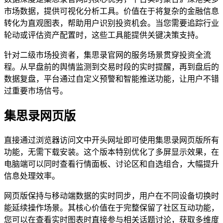
市场数据，提供可视化分析工具。价值在于将复杂的金融信息
转化为直观图表，帮助用户识别投资机会。当您需要追踪行业
轮动或评估资产配置时，这些工具能提供关键决策支持。
针对二级市场投资者，集思录官网的服务场景贯穿投资全流
程。从早盘前的舆情监测到交易时段的实时提醒，再到盘后的
数据复盘，平台通过自定义预警和智能推送功能，让用户不错
过重要市场信号。
集思录网页版
直接通过浏览器访问文中开头网址即可使用集思录网页版所有
功能，无需下载安装。这个版本特别优化了多屏显示效果，在
电脑端可以同时查看行情面板、讨论区和自选组合，大幅提升
信息处理效率。
网页版保持与移动端数据的实时同步，用户在不同设备切换时
能延续操作场景。其核心价值在于完整保留了社区互动功能，
您可以在查看实时图表时直接参与相关话题讨论，获取多维度