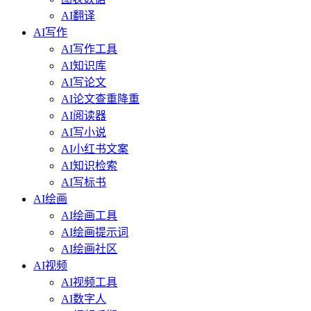
AI翻译
AI写作
AI写作工具
AI知识库
AI写论文
AI论文查重降重
AI阅读器
AI写小说
AI小红书文案
AI知识检索
AI写标书
AI绘画
AI绘画工具
AI绘画提示词
AI绘画社区
AI视频
AI视频工具
AI数字人