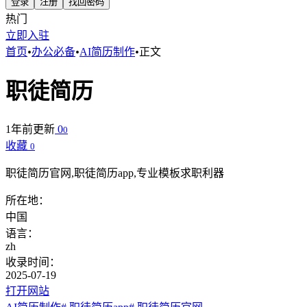
登录
注册
找回密码
热门
立即入驻
首页
•
办公必备
•
AI简历制作
•
正文
职徒简历
1年前更新
0
0
收藏
0
职徒简历官网,职徒简历app,专业模板求职利器
所在地：
中国
语言：
zh
收录时间：
2025-07-19
打开网站