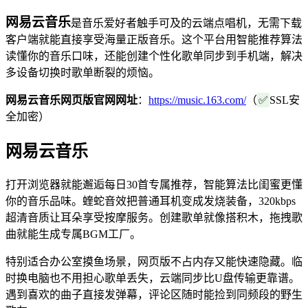
网易云音乐
是音乐爱好者触手可及的云端点唱机，无需下载
客户端就能直接享受海量正版音乐。这个平台用智能推荐算法
读懂你的音乐口味，还能创建个性化歌单同步到手机端，解决
多设备切换时歌单断裂的烦恼。
网易云音乐网页版官网网址
：
https://music.163.com/
（
✅
SSL安
全加密）
网易云音乐
打开浏览器就能邂逅每日30首专属推荐，智能算法比闺蜜更懂
你的音乐品味。蝰蛇音效把普通耳机变成发烧装备，320kbps
超清音质让耳朵享受按摩服务。创建歌单就像搭积木，拖拽歌
曲就能生成专属BGM工厂。
特别适合办公室摸鱼场景，网页版不占内存又能快速隐藏。临
时换电脑也不用担心歌单丢失，云端同步比U盘传输更靠谱。
遇到喜欢的曲子直接发弹幕，评论区随时能捡到同频段的野生