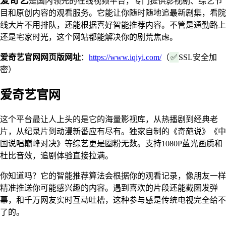
爱奇艺
是国内领先的在线视频平台，专门提供影视剧、综艺节
目和原创内容的观看服务。它能让你随时随地追最新剧集，看院
线大片不用排队，还能根据喜好智能推荐内容。不管是通勤路上
还是宅家时光，这个网站都能解决你的剧荒焦虑。
爱奇艺官网网页版网址
：
https://www.iqiyi.com/
（
✅
SSL安全加
密）
爱奇艺官网
这个平台最让人上头的是它的海量影视库，从热播剧到经典老
片，从纪录片到动漫新番应有尽有。独家自制的《奇葩说》《中
国说唱巅峰对决》等综艺更是圈粉无数。支持1080P蓝光画质和
杜比音效，追剧体验直接拉满。
你知道吗？它的智能推荐算法会根据你的观看记录，像朋友一样
精准推送你可能感兴趣的内容。遇到喜欢的片段还能截图发弹
幕，和千万网友实时互动吐槽，这种参与感是传统电视完全给不
了的。