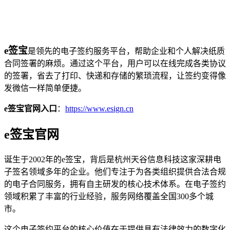
e签宝
是领先的电子签约服务平台，帮助企业和个人解决纸质
合同签署的麻烦。通过这个平台，用户可以在线完成各类协议
的签署，省去了打印、快递和存储的繁琐流程，让签约变得像
发微信一样简单便捷。
e签宝官网入口
：
https://www.esign.cn
e签宝官网
诞生于2002年的e签宝，背后是杭州天谷信息科技这家深耕电
子签名领域多年的企业。他们专注于为各类组织提供合法合规
的电子合同服务，拥有自主研发的核心技术体系。在电子签约
领域积累了丰富的行业经验，服务网络覆盖全国300多个城
市。
这个电子签约平台的核心价值在于提供具有法律效力的数字化