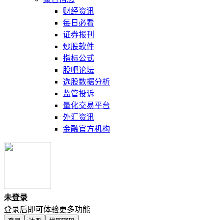
财经资讯
每日必看
证券报刊
炒股软件
指标公式
股吧论坛
选股数据分析
监管投诉
量化交易平台
外汇资讯
金融官方机构
未登录
登录后即可体验更多功能