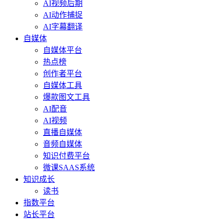
AI视频后期
AI动作捕捉
AI字幕翻译
自媒体
自媒体平台
热点榜
创作者平台
自媒体工具
爆款图文工具
AI配音
AI视频
直播自媒体
音频自媒体
知识付费平台
微课SAAS系统
知识成长
读书
指数平台
站长平台