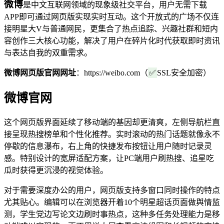
微博
是中文互联网领域的现象级社交平台，用户无需下载
APP即可通过网页版实现实时互动。这个开放式的广场不仅连
接明星大V与普通网民，更集合了热点追踪、兴趣社群和短内
容创作三大核心功能，解决了用户在碎片化时代获取即时资讯
与表达自我的双重需求。
微博网页版官网网址
：https://weibo.com（
✅
SSL安全加密）
微博官网
这个网页版界面延续了移动端的基因却更清爽，左侧导航栏直
接呈现热搜榜单和个性化推荐。实时滚动的热门话题就像永不
停歇的信息瀑布，右上角的快捷发布按钮让用户随时记录灵
感。特别设计的宽屏适配方案，让PC端用户刷热搜、追星吃
瓜时获得更沉浸的视觉体验。
对于需要深度办公的用户，网页版支持多窗口同时操作的特点
尤其贴心。编辑可以在浏览器开着10个明星超话页面做舆情监
测，学生党边写论文边刷时事热点，这种多任务处理能力是移