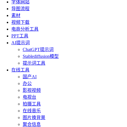
字体网站
导图流程
素材
视频下载
电商分析工具
PPT工具
AI提示词
ChatGPT提示词
Stablediffusion模型
提示词工具
在线工具
国产AI
办公
影视视频
电视台
拍摄工具
在线音乐
图片换背景
聚合信息