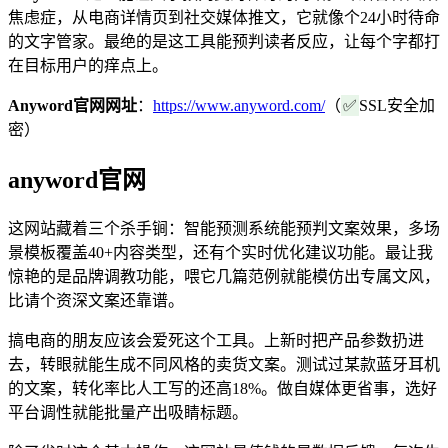
焦虑症，从电商详情页到社交媒体推文，它就像个24小时待命
的文字管家。最绝的是这工具能预判读者反应，让每个字都打
在目标用户的痒点上。
Anyword官网网址
：
https://www.anyword.com/
（
✅
SSL安全加
密）
anyword官网
这网站藏着三个杀手锏：智能预测系统能预判文案效果，多场
景模板覆盖40+内容类型，还有个实时优化建议功能。最让我
惊艳的是品牌调教功能，喂它几篇范例就能模仿出专属文风，
比请个资深文案还靠谱。
搞电商的朋友应该会爱死这个工具。上新时把产品参数扔进
去，转眼就能生成不同风格的卖货文案。测试过某款蓝牙耳机
的文案，转化率比人工写的还高18%。做自媒体更省事，选好
平台调性就能批量产出吸睛标题。