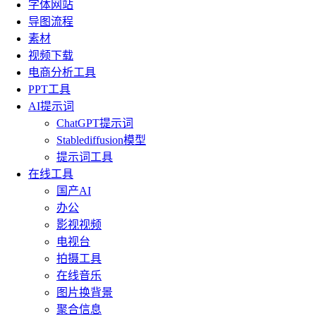
字体网站
导图流程
素材
视频下载
电商分析工具
PPT工具
AI提示词
ChatGPT提示词
Stablediffusion模型
提示词工具
在线工具
国产AI
办公
影视视频
电视台
拍摄工具
在线音乐
图片换背景
聚合信息