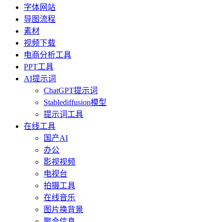
字体网站
导图流程
素材
视频下载
电商分析工具
PPT工具
AI提示词
ChatGPT提示词
Stablediffusion模型
提示词工具
在线工具
国产AI
办公
影视视频
电视台
拍摄工具
在线音乐
图片换背景
聚合信息