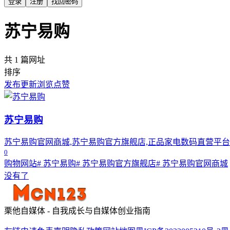
登录
注册
找回密码
苏宁易购
共 1 篇网址
排序
发布
更新
浏览
点赞
苏宁易购
苏宁易购官网商城,苏宁易购官方旗舰店,正品家电数码直营平台
0
购物网站
# 苏宁易购
# 苏宁易购官方旗舰店
# 苏宁易购官网商城
没有了
栗他自媒体 - 自我成长与自媒体创业指南