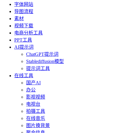
字体网站
导图流程
素材
视频下载
电商分析工具
PPT工具
AI提示词
ChatGPT提示词
Stablediffusion模型
提示词工具
在线工具
国产AI
办公
影视视频
电视台
拍摄工具
在线音乐
图片换背景
聚合信息