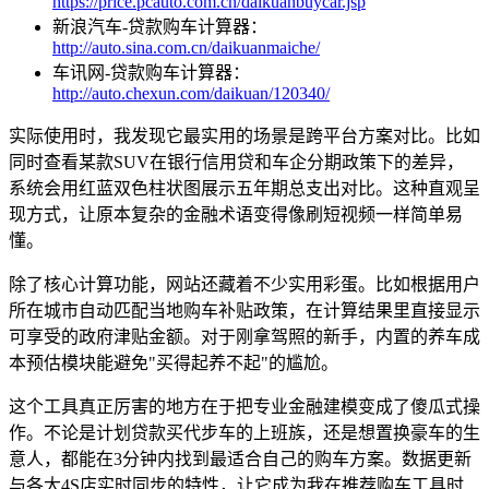
https://price.pcauto.com.cn/daikuanbuycar.jsp
新浪汽车-贷款购车计算器：
http://auto.sina.com.cn/daikuanmaiche/
车讯网-贷款购车计算器：
http://auto.chexun.com/daikuan/120340/
实际使用时，我发现它最实用的场景是跨平台方案对比。比如
同时查看某款SUV在银行信用贷和车企分期政策下的差异，
系统会用红蓝双色柱状图展示五年期总支出对比。这种直观呈
现方式，让原本复杂的金融术语变得像刷短视频一样简单易
懂。
除了核心计算功能，网站还藏着不少实用彩蛋。比如根据用户
所在城市自动匹配当地购车补贴政策，在计算结果里直接显示
可享受的政府津贴金额。对于刚拿驾照的新手，内置的养车成
本预估模块能避免"买得起养不起"的尴尬。
这个工具真正厉害的地方在于把专业金融建模变成了傻瓜式操
作。不论是计划贷款买代步车的上班族，还是想置换豪车的生
意人，都能在3分钟内找到最适合自己的购车方案。数据更新
与各大4S店实时同步的特性，让它成为我在推荐购车工具时