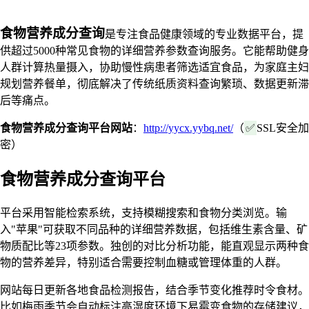
食物营养成分查询
是专注食品健康领域的专业数据平台，提
供超过5000种常见食物的详细营养参数查询服务。它能帮助健身
人群计算热量摄入，协助慢性病患者筛选适宜食品，为家庭主妇
规划营养餐单，彻底解决了传统纸质资料查询繁琐、数据更新滞
后等痛点。
食物营养成分查询平台网站
：
http://yycx.yybq.net/
（
✅
SSL安全加
密）
食物营养成分查询平台
平台采用智能检索系统，支持模糊搜索和食物分类浏览。输
入"苹果"可获取不同品种的详细营养数据，包括维生素含量、矿
物质配比等23项参数。独创的对比分析功能，能直观显示两种食
物的营养差异，特别适合需要控制血糖或管理体重的人群。
网站每日更新各地食品检测报告，结合季节变化推荐时令食材。
比如梅雨季节会自动标注高湿度环境下易霉变食物的存储建议，