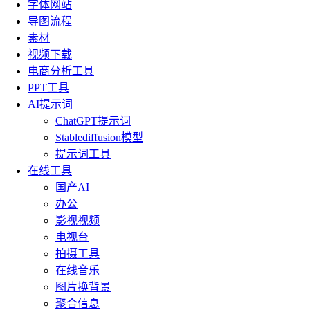
字体网站
导图流程
素材
视频下载
电商分析工具
PPT工具
AI提示词
ChatGPT提示词
Stablediffusion模型
提示词工具
在线工具
国产AI
办公
影视视频
电视台
拍摄工具
在线音乐
图片换背景
聚合信息