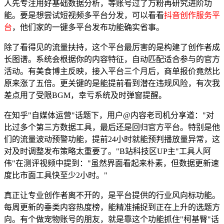
人先专注用好基础数据分析，等账号过了万粉再研究进阶功
能。要是想尝试短视频多平台分发，可以看看
抖音创作服务平
台
，他们家的一键多平台发布功能确实省事。
除了看得见的流量扶持，这个平台最厉害的是构建了创作者成
长图谱。系统会根据你的内容特征，自动匹配适合参与的官方
活动。有美食博主反映，接入平台三个月后，商单报价竟然比
原来涨了五倍。更关键的是能提前看到潜在违规风险，有次我
差点用了受限BGM，幸亏系统及时弹窗提醒。
在知乎"自媒体运营"话题下，用户@内容老司机分享道："对
比过多个第三方数据工具，最后还是回归官方平台。特别是他
们的流量波动预警功能，提前24小时就能预判播放量异常，这
对及时调整发布策略太重要了。"B站科技区UP主"工具人阿
伟"在测评视频中提到："虽然界面看起来朴素，但数据更新速
度比市面工具快至少2小时。"
真正让专业创作者离不开的，是平台提供的行业风向标功能。
每周更新的垂类内容热度榜，能精准捕捉到正在上升的选题方
向。有个做宠物账号的朋友，就是靠这个功能抓住"柯基臀"话