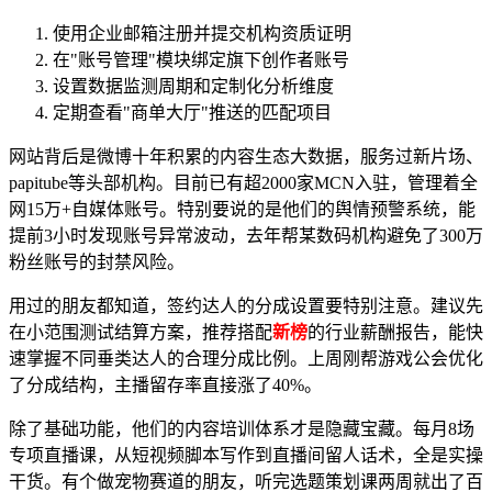
使用企业邮箱注册并提交机构资质证明
在"账号管理"模块绑定旗下创作者账号
设置数据监测周期和定制化分析维度
定期查看"商单大厅"推送的匹配项目
网站背后是微博十年积累的内容生态大数据，服务过新片场、
papitube等头部机构。目前已有超2000家MCN入驻，管理着全
网15万+自媒体账号。特别要说的是他们的舆情预警系统，能
提前3小时发现账号异常波动，去年帮某数码机构避免了300万
粉丝账号的封禁风险。
用过的朋友都知道，签约达人的分成设置要特别注意。建议先
在小范围测试结算方案，推荐搭配
新榜
的行业薪酬报告，能快
速掌握不同垂类达人的合理分成比例。上周刚帮游戏公会优化
了分成结构，主播留存率直接涨了40%。
除了基础功能，他们的内容培训体系才是隐藏宝藏。每月8场
专项直播课，从短视频脚本写作到直播间留人话术，全是实操
干货。有个做宠物赛道的朋友，听完选题策划课两周就出了百