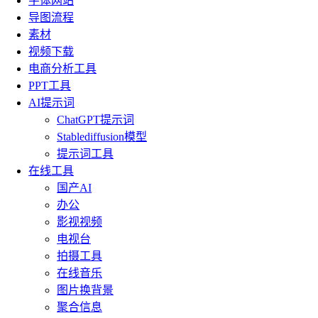
字体网站
导图流程
素材
视频下载
电商分析工具
PPT工具
AI提示词
ChatGPT提示词
Stablediffusion模型
提示词工具
在线工具
国产AI
办公
影视视频
电视台
拍摄工具
在线音乐
图片换背景
聚合信息