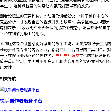
群体的兴趣图谱能精准到"周五晚八点喜欢看美食教程的广州大
学生"，这种颗粒度的洞察让内容策划变得有的放矢。
翻看论坛里的真实评价，@动漫杂谈老张说："用了创作中心的
竞品分析，才发现自己的视频开头太啰嗦"；美食区up主小鹿厨
房则表示："收益明细比会计做的报表还清楚"。这些反馈印证了
平台在细节打磨上的用心。
说到底这是个让创意更好落地的数字工坊，无论是想记录生活的
vlogger还是专业的内容团队，都能找到适合自己的工具组合。对
于正在探索变现路径的创作者，
哔哩哔哩课堂
提供的IP运营课程
值得重点学习，里面关于用户留存和内容矩阵的实战案例特别有
启发性。
相关导航
快手创作者服务平台