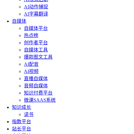
AI动作捕捉
AI字幕翻译
自媒体
自媒体平台
热点榜
创作者平台
自媒体工具
爆款图文工具
AI配音
AI视频
直播自媒体
音频自媒体
知识付费平台
微课SAAS系统
知识成长
读书
指数平台
站长平台