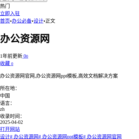
热门
立即入驻
首页
•
办公必备
•
设计
•
正文
办公资源网
1年前更新
0
0
收藏
0
办公资源网官网,办公资源网ppt模板,高效文档解决方案
所在地：
中国
语言：
zh
收录时间：
2025-04-02
打开网站
设计
# 办公资源网
# 办公资源网ppt模板
# 办公资源网官网