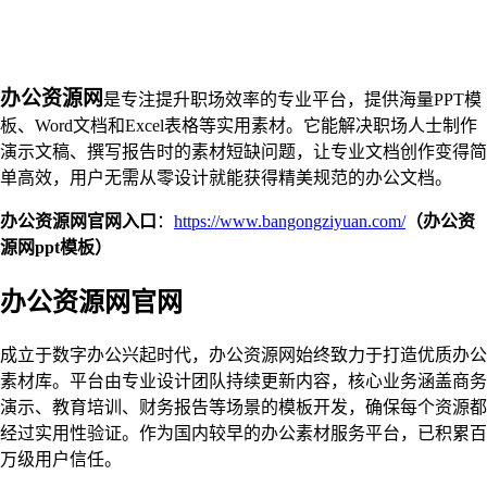
办公资源网
是专注提升职场效率的专业平台，提供海量PPT模
板、Word文档和Excel表格等实用素材。它能解决职场人士制作
演示文稿、撰写报告时的素材短缺问题，让专业文档创作变得简
单高效，用户无需从零设计就能获得精美规范的办公文档。
办公资源网官网入口
：
https://www.bangongziyuan.com/
（办公资
源网ppt模板）
办公资源网官网
成立于数字办公兴起时代，办公资源网始终致力于打造优质办公
素材库。平台由专业设计团队持续更新内容，核心业务涵盖商务
演示、教育培训、财务报告等场景的模板开发，确保每个资源都
经过实用性验证。作为国内较早的办公素材服务平台，已积累百
万级用户信任。