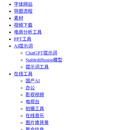
字体网站
导图流程
素材
视频下载
电商分析工具
PPT工具
AI提示词
ChatGPT提示词
Stablediffusion模型
提示词工具
在线工具
国产AI
办公
影视视频
电视台
拍摄工具
在线音乐
图片换背景
聚合信息