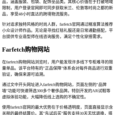
品，涵盖服装、包袋、配饰全品类。其核心价值在于打破地域
限制，用户登录官网即可同步获取米兰、伦敦等时尚之都的新
品，享受48小时直达的跨境物流服务。
针对追求独特风格的时尚人群，farfetch官网通过精准算法推荐
小众设计师作品。无论是寻找红毯礼服还是日常通勤搭配，平
台提供专业造型师在线咨询服务，满足个性化穿搭需求。
Farfetch购物网站
在farfetch购物网站浏览时，用户能发现许多线下专柜难寻的限
量单品。该平台特有的"正品保障"体系会对每件商品进行双重
验证，确保来源可追溯。
通过文中开头网址进入farfetch购物网站，页面左侧的"品牌
墙"功能可快速筛选300多个奢侈品牌。特别开发的AR试鞋等
虚拟体验功能，大幅降低线上选购的不确定性。
使用farfetch官网的最大优势在于价格透明度，页面直接显示含
关税的最终结算价。其"先试后买"服务支持30天无忧退换，搭