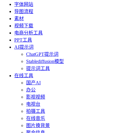
字体网站
导图流程
素材
视频下载
电商分析工具
PPT工具
AI提示词
ChatGPT提示词
Stablediffusion模型
提示词工具
在线工具
国产AI
办公
影视视频
电视台
拍摄工具
在线音乐
图片换背景
聚合信息