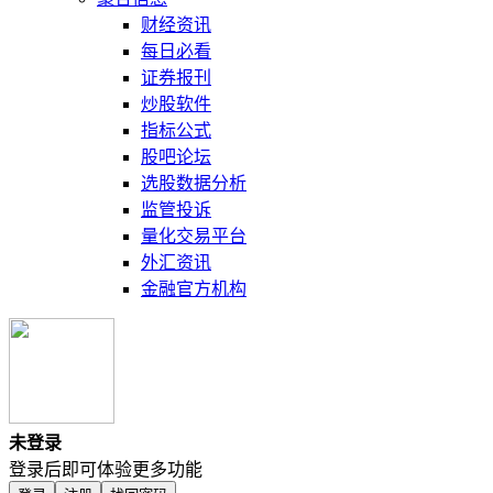
财经资讯
每日必看
证券报刊
炒股软件
指标公式
股吧论坛
选股数据分析
监管投诉
量化交易平台
外汇资讯
金融官方机构
未登录
登录后即可体验更多功能