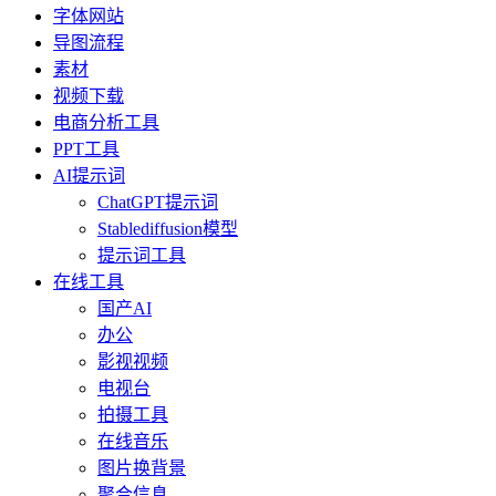
字体网站
导图流程
素材
视频下载
电商分析工具
PPT工具
AI提示词
ChatGPT提示词
Stablediffusion模型
提示词工具
在线工具
国产AI
办公
影视视频
电视台
拍摄工具
在线音乐
图片换背景
聚合信息